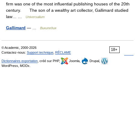
firm was one of the most influential publishing houses of the 20th
century. The son of a wealthy art collector, Gallimard studied
law… …
Universalium
Gallimard
— …
Википедия
© Academic, 2000-2026
18+
Contactez-nous:
Support technique
,
RÉCLAME
Dictionnaires exportation
, créé sur PHP,
Joomla,
Drupal,
WordPress, MODx.