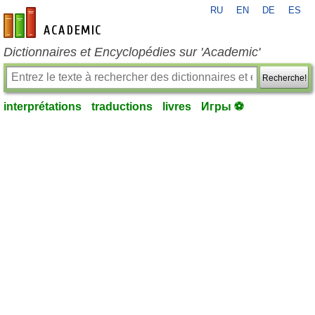
RU
EN
DE
ES
fr-academic.com
Dictionnaires et Encyclopédies sur 'Academic'
Recherche!
interprétations
traductions
livres
Игры ⚽